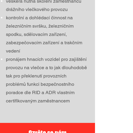
veškerá nutná školení zaměstnanců
drážního vlečkového provozu
kontrolní a dohlédací činnost na
železničním svršku, železničním
spodku, sdělovacím zařízení,
zabezpečovacím zařízení a trakčním
vedení
pronájem hnacích vozidel pro zajištění
provozu na vlečce a to jak dlouhodobě
tak pro překlenutí provozních
problémů
funkci bezpečnostního
poradce dle RID a ADR vlastním
certifikovaným zaměstnancem
Ozvěte se nám