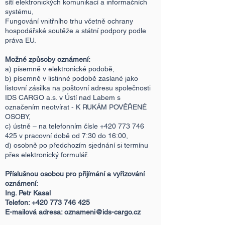
sítí elektronických komunikací a informačních
systému,
Fungování vnitřního trhu včetně ochrany
hospodářské soutěže a státní podpory podle
práva EU.
Možné způsoby oznámení:
a) písemně v elektronické podobě,
b) písemně v listinné podobě zaslané jako
listovní zásilka na poštovní adresu společnosti
IDS CARGO a.s. v Ústí nad Labem s
označením neotvírat - K RUKÁM POVĚŘENÉ
OSOBY,
c) ústně – na telefonním čísle
+420 773 746
425
v pracovní době od 7:30 do 16:00,
d) osobně po předchozím sjednání si termínu
přes elektronický formulář.
Příslušnou osobou pro přijímání a vyřizování
oznámení:
Ing. Petr Kasal
Telefon:
+420 773 746 425
E-mailová adresa:
oznameni@ids-cargo.cz