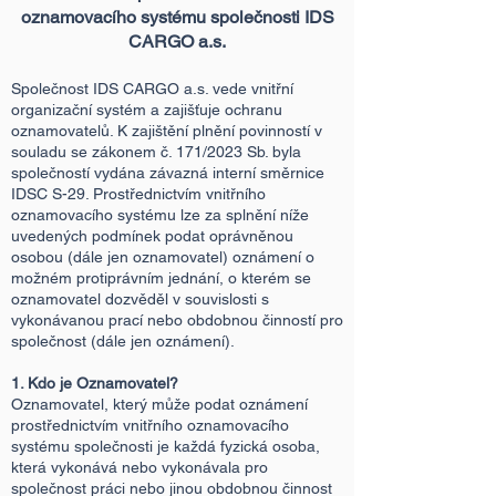
oznamovacího systému společnosti IDS
CARGO a.s.
Společnost IDS CARGO a.s. vede vnitřní
organizační systém a zajišťuje ochranu
oznamovatelů. K zajištění plnění povinností v
souladu se zákonem č. 171/202
3 Sb. byla
společností vydána závazná interní směrnice
IDSC S-29. Prostřednictvím vnitřního
oznamovacího systému lze za splnění níže
uvedených podmínek podat oprávněnou
osobou (dále jen oznamovatel) oznámení o
možném protiprávním jednání, o kterém se
oznamovatel dozvěděl v souvislosti s
vykonávanou prací nebo obdobnou činností pro
společnost (dále jen oznámení).
1. Kdo je Oznamovatel?
Oznamovatel, který může podat oznámení
prostřednictvím vnitřního oznamovacího
systému společnosti je každá fyzická osoba,
která vykonává nebo vykonávala pro
společnost práci nebo jinou obdobnou činnost