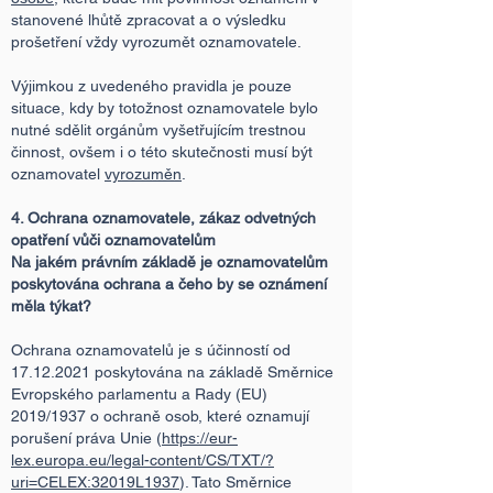
stanovené lhůtě zpracovat a o výsledku
prošetření vždy vyrozumět oznamovatele.
Výjimkou z uvedeného pravidla je pouze
situace, kdy by totožnost oznamovatele bylo
nutné sdělit orgánům vyšetřujícím trestnou
činnost, ovšem i o této skutečnosti musí být
oznamovatel
vyrozuměn
.
4. Ochrana oznamovatele, zákaz odvetných
opatření vůči oznamovatelům
Na jakém právním základě je oznamovatelům
poskytována ochrana a čeho by se oznámení
měla týkat?
Ochrana oznamovatelů je s účinností od
17.12.2021
poskytována na základě Směrnice
Evropského parlamentu a Rady (EU)
2019/1937 o ochraně osob, které oznamují
porušení práva Unie (
https://eur-
lex.europa.eu/legal-content/CS/TXT/?
uri=CELEX:32019L1937
). Tato Směrnice