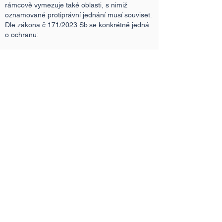
rámcově vymezuje také oblasti, s nimiž
oznamované protiprávní jednání musí souviset.
Dle zákona č.171/2023 Sb.se konkrétně jedná
o ochranu:
Ochrana se vztahuje rovněž na oznamovatele,
kteří se o takovou činnost teprve ucházejí nebo
ucházeli. Chráněny jsou i osoby, které jsou ve
vztahu k oznamovatelům osobami blízkými,
osoby, které oznámení umožnily nebo
usnadnily a dále osoby, které jsou s
oznamovateli nějakým způsobem spojeny v
pracovním kontextu. V tomto směru tedy návrh
zákona o ochraně oznamovatelů ochranu
oproti Směrnici nijak nerozšiřuje.
Ochrana oznamovatelů korupce před
odvetnými opatřeními.
Právní řád nepřipouští žádná zákonná odvetná
opatření za oznámení protiprávního jednání, a
naopak
chrání oznamovatele
. Zaměstnavatel,
pro kterého oznamovatel vykonává práci nebo