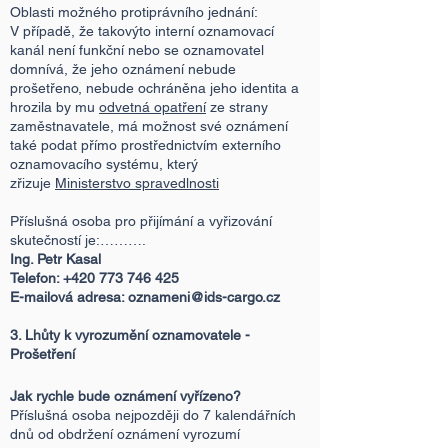
Oblasti možného protiprávního jednání:
V případě, že takovýto interní oznamovací
kanál není funkční nebo se oznamovatel
domnívá, že jeho oznámení nebude
prošetřeno, nebude ochráněna jeho identita a
hrozila by mu
odvetná opatření
ze strany
zaměstnavatele, má možnost své oznámení
také podat přímo prostřednictvím externího
oznamovacího systému, který
zřizuje
Ministerstvo spravedlnosti
Příslušná osoba pro přijímání a vyřizování
skutečností je:……….
Ing. Petr Kasal
Telefon:
+420 773 746 425
E-mailová adresa:
oznameni@ids-cargo.cz
3. Lhůty k vyrozumění oznamovatele -
Prošetření
Jak rychle bude oznámení vyřízeno?
Příslušná osoba nejpozději do 7 kalendářních
dnů od obdržení oznámení vyrozumí