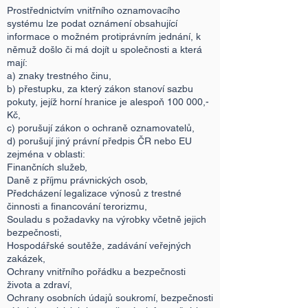
Prostřednictvím vnitřního oznamovacího
systému lze podat oznámení obsahující
informace o možném protiprávním jednání, k
němuž došlo či má dojít u společnosti a která
mají:
a) znaky trestného činu,
b) přestupku, za který zákon stanoví sazbu
pokuty, jejíž horní hranice je alespoň 100 000,-
Kč,
c) porušují zákon o ochraně oznamovatelů,
d) porušují jiný právní předpis ČR nebo EU
zejména v oblasti:
Finančních služeb,
Daně z příjmu právnických osob,
Předcházení legalizace výnosů z trestné
činnosti a financování terorizmu,
Souladu s požadavky na výrobky včetně jejich
bezpečnosti,
Hospodářské soutěže, zadávání veřejných
zakázek,
Ochrany vnitřního pořádku a bezpečnosti
života a zdraví,
Ochrany osobních údajů soukromí, bezpečnosti