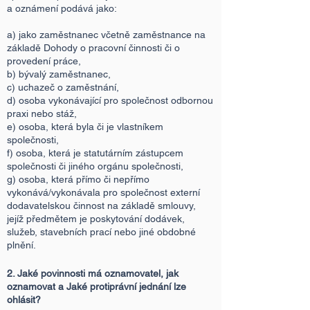
a oznámení podává jako:
a) jako zaměstnanec včetně zaměstnance na
základě Dohody o pracovní činnosti či o
provedení práce,
b) bývalý zaměstnanec,
c) uchazeč o zaměstnání,
d) osoba vykonávající pro společnost odbornou
praxi nebo stáž,
e) osoba, která byla či je vlastníkem
společnosti,
f) osoba, která je statutárním zástupcem
společnosti či jiného orgánu společnosti,
g) osoba, která přímo či nepřímo
vykonává/vykonávala pro společnost externí
dodavatelskou činnost na základě smlouvy,
jejíž předmětem je poskytování dodávek,
služeb, stavebních prací nebo jiné obdobné
plnění.
2. Jaké povinnosti má oznamovatel, jak
oznamovat a Jaké protiprávní jednání lze
ohlásit?