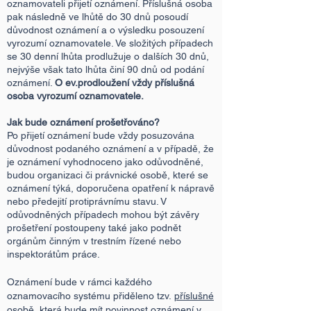
oznamovateli přijetí oznámení. Příslušná osoba
pak následně ve lhůtě do 30 dnů posoudí
důvodnost oznámení a o výsledku posouzení
vyrozumí oznamovatele. Ve složitých případech
se 30 denní lhůta prodlužuje o dalších 30 dnů,
nejvýše však tato lhůta činí 90 dnů od podání
oznámení.
O ev.prodloužení vždy příslušná
osoba vyrozumí oznamovatele.
Jak bude oznámení prošetřováno?
Po přijetí oznámení bude vždy posuzována
důvodnost podaného oznámení a v případě, že
je oznámení vyhodnoceno jako odůvodněné,
budou organizaci či právnické osobě, které se
oznámení týká, doporučena opatření k nápravě
nebo předejití protiprávnímu stavu. V
odůvodněných případech mohou být závěry
prošetření postoupeny také jako podnět
orgánům činným v trestním řízené nebo
inspektorátům
práce.
Oznámení bude v rámci každého
oznamovacího systému přiděleno tzv.
příslušné
osobě
, která bude mít povinnost oznámení v