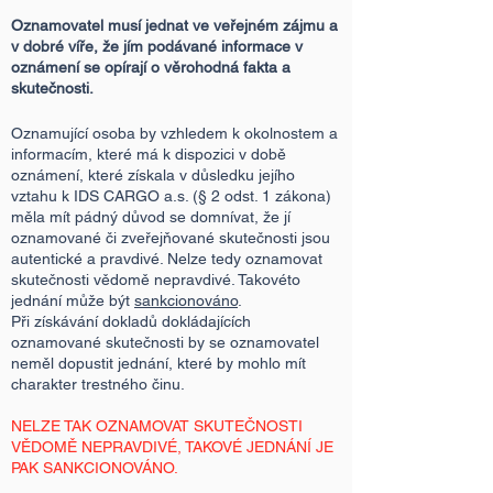
Oznamovatel musí jednat ve veřejném zájmu a
v dobré víře, že jím podávané informace v
oznámení se opírají o věrohodná fakta a
skutečnosti.
Oznamující osoba by vzhledem k okolnostem a
informacím, které má k dispozici v době
oznámení, které získala v důsledku jejího
vztahu k IDS CARGO a.s. (§ 2 odst. 1 zákona)
měla mít pádný důvod se domnívat, že jí
oznamované či zveřejňované skutečnosti jsou
autentické a pravdivé. Nelze tedy oznamovat
skutečnosti vědomě nepravdivé. Takovéto
jednání může být
sankcionováno
.
Při získávání dokladů dokládajících
oznamované skutečnosti by se oznamovatel
neměl dopustit jednání, které by mohlo mít
charakter trestného činu.
NELZE TAK OZNAMOVAT SKUTEČNOSTI
VĚDOMĚ NEPRAVDIVÉ, TAKOVÉ JEDNÁNÍ JE
PAK SANKCIONOVÁNO.