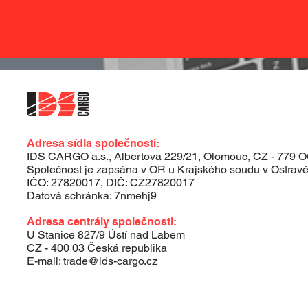
Adresa sídla společnosti:
IDS CARGO a.s., Albertova 229/21, Olomouc, CZ - 779 
Společnost je zapsána v OR u Krajského soudu v Ostravě,
IČO: 27820017, DIČ: CZ27820017
Datová schránka: 7nmehj9
Adresa centrály společnosti:
U Stanice 827/9 Ústí nad Labem
CZ - 400 03 Česká republika
E-mail: trade@ids-cargo.cz