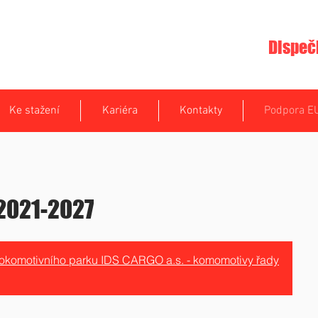
Dispeč
Ke stažení
Kariéra
Kontakty
Podpora E
2021-2027
y lokomotivního parku IDS CARGO a.s. - komomotivy řady