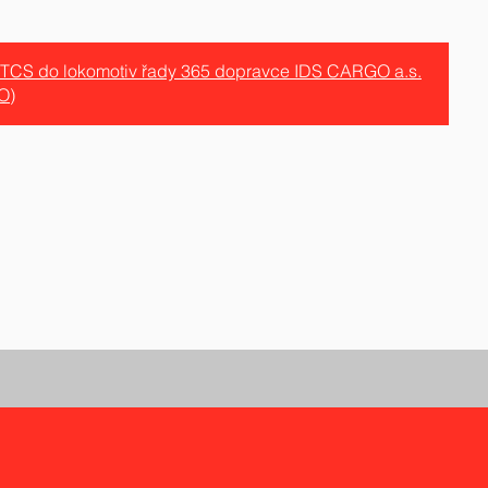
 ETCS do lokomotiv řady 365 dopravce IDS CARGO a.s.
O)