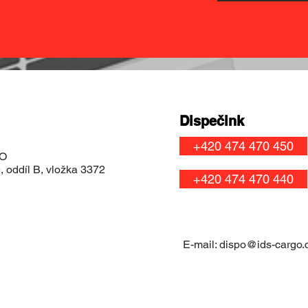
Dispečink
+420 474 470 450
OO
 oddíl B, vložka 3372
+420 474 470 440
E-mail:
dispo@ids-cargo.