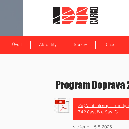
Úvod
Aktuality
Služby
O nás
Program Doprava 
Zvýšení interoperabilit
742 část B a část C
vloženo: 15.8.2025