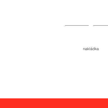
Metered
nakládka