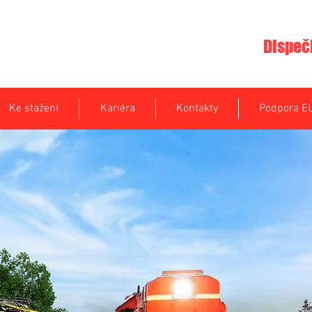
Dispeč
Ke stažení
Kariéra
Kontakty
Podpora E