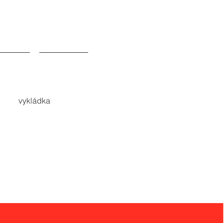
Flat Rates
vykládka