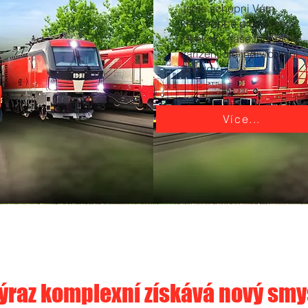
Jsme schopni Vám
krátkodobě pronajmout
jakékoliv naše technické
zařízení dle individuální
dohody.
Více...
ýraz komplexní získává nový smy