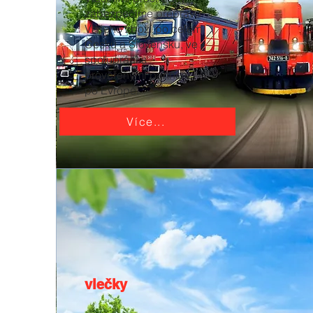
zabezpečíme přepravu
Vašeho zboží po celém
Česku a Slovensku, ve
spolupráci s
prověřenými partnery i
po Evropě.
Více...
vlečky