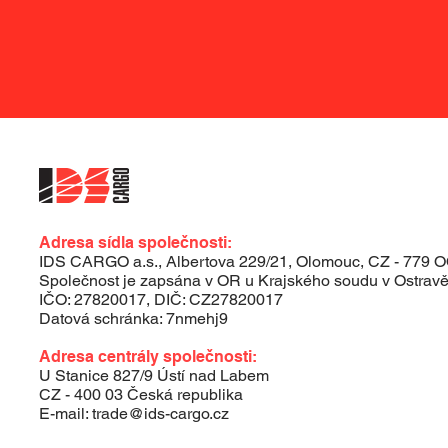
Adresa sídla společnosti:
IDS CARGO a.s., Albertova 229/21, Olomouc, CZ - 779 
Společnost je zapsána v OR u Krajského soudu v Ostravě,
IČO: 27820017, DIČ: CZ27820017
Datová schránka: 7nmehj9
Adresa centrály společnosti:
U Stanice 827/9 Ústí nad Labem
CZ - 400 03 Česká republika
E-mail: trade@ids-cargo.cz