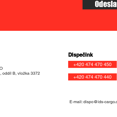
Odesla
Dispečink
+420 474 470 450
OO
 oddíl B, vložka 3372
+420 474 470 440
E-mail:
dispo@ids-cargo.