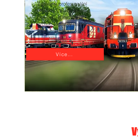
Zajistíme profesionální
obsluhu Vašich areálů a
provozů, zpracujeme
projekt logistiky na míru
každému zákazníkovi.
Více...
V