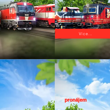
obchodních partnerů se
specializujeme na
komplexní logistická
řešení.
Více...
pronájem