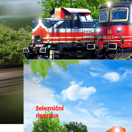
železniční
doprava
Vlastními prostředky