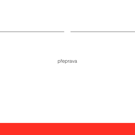
Long Distance
přeprava