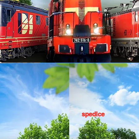
spedice
Díky dlouholetým
zkušenostem a množství